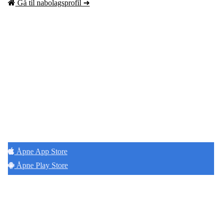
Gå til nabolagsprofil ➜
Hold deg oppdatert på det som skjer der du
bor. Last ned Naborom.
Åpne App Store
Åpne Play Store