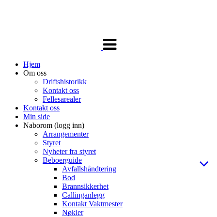
Veksle
navigasjon
Hjem
Om oss
Driftshistorikk
Kontakt oss
Fellesarealer
Kontakt oss
Min side
Naborom (logg inn)
Arrangementer
Styret
Nyheter fra styret
Beboerguide
Avfallshåndtering
Bod
Brannsikkerhet
Callinganlegg
Kontakt Vaktmester
Nøkler